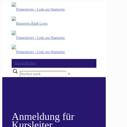
Zum B2B-Shop
Suchen
✕
nach
Anmeldung für
Kursleiter