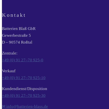
Kontakt
Batterien Blaß GbR
Gewerbestraße 5
D – 90574 Roßtal
Zentrale:
+49 (0) 91 27–70 925-0
Verkauf
+49 (0) 91 27–70 925-10
Kundendienst/Disposition
+49 (0) 91 27–70 925-30
✉ info@batterien-blass.de