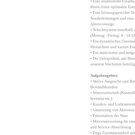
• Eine strukturierte Einarb
Ihnen einen optimalen Einst
• Eine leistungsgerechte Ve
Sonderleistungen und eine 
Altersvorsorge
• Schichtsystem innerhalb 
(Montag - Freitag: 8 - 18 U
• Ein dynamisches Unterne
Hierarchien und kurzen E
• Ein motiviertes und aufg
• Die Gelegenheit, mit Ihr
unserem Wachstum beteiligt
Aufgabengebiet:
• Aktive Ansprache und Be
Bestandskunden
• Warenwirtschaft (Kontrol
Inventur etc.)
• Kunden- und Lieferanten
• Umsetzung von Aktione
• Präsentation der Ware
• Mitverantwortung für eine
und Service-Abwicklung
• Enge Zusammenarbeit mit