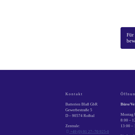
Für
bew
Kontakt
Öffnun
Batterien Blaß GbR
Büro/Ve
Gewerbestraße 5
Montag b
D – 90574 Roßtal
8:00 – 1
Zentrale:
13:00 – 
+49 (0) 91 27–70 925-0