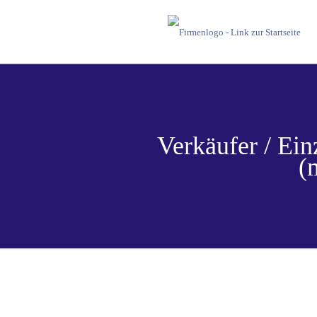
Verkäufer / Ei
(