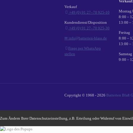
Verkauf
Verkauf
Montag 
+49 (0) 91 27–70 925-10
8:00 – 1
Kundendienst/Disposition
13:00 – 
+49 (0) 91 27–70 925-30
Freitag
✉ info@batterien-blass.de
8:00 – 1
13:00 – 
Frage per WhatsApp
stellen
Samstag
9:00 – 1
Copyright © 1968 - 2026
Batterien Blaß 
Zum Ändern Ihrer Datenschutzeinstellung, z.B. Erteilung oder Widerruf von Einwil