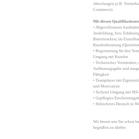
Abteilungen (z.B. Vertriebs
Commerce)
Mit diesen Qualifikatione
• Abgeschlossene kaufmänn
Ausbildung, bzw. Erfahrun
Batteriesektor, im Einzelha
Kundenberatung (Quereins
• Begeisterung für den Ver
Umgang mit Kunden
• Technisches Verständnis, 
Auffassungsgabe und ausge
Fähigkeit
• Teamplayer mit Eigeniniti
und Motivation
• Sicherer Umgang mit MS-
• Gepflegtes Erscheinungsb
• Stilsicheres Deutsch in W
Wir freuen uns Sie schon b
begrüßen zu dürfen.